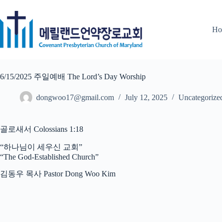
Skip
to
content
Ho
6/15/2025 주일예배 The Lord’s Day Worship
dongwoo17@gmail.com
July 12, 2025
Uncategorize
골로새서 Colossians 1:18
“하나님이 세우신 교회”
“The God-Established Church”
김동우 목사 Pastor Dong Woo Kim