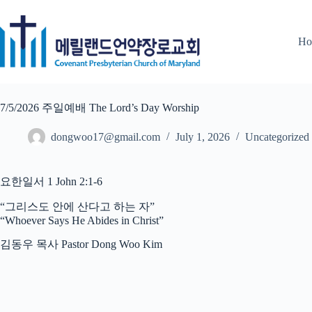
Skip
to
content
Ho
7/5/2026 주일예배 The Lord’s Day Worship
dongwoo17@gmail.com
July 1, 2026
Uncategorized
요한일서 1 John 2:1-6
“그리스도 안에 산다고 하는 자”
“Whoever Says He Abides in Christ”
김동우 목사 Pastor Dong Woo Kim