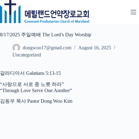
Skip
to
content
8/17/2025 주일예배 The Lord’s Day Worship
dongwoo17@gmail.com
August 16, 2025
Uncategorized
갈라디아서 Galatians 5:13-15
“사랑으로 서로 종 노릇 하라”
“Through Love Serve One Another”
김동우 목사 Pastor Dong Woo Kim